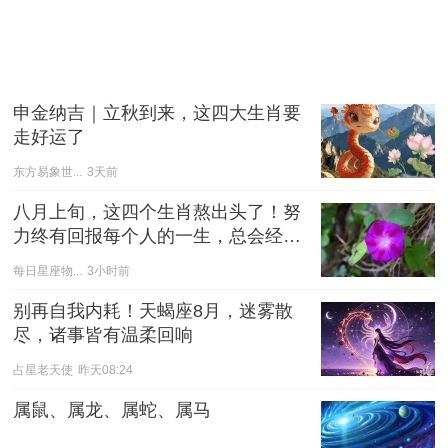
申金纳吉｜立秋到来，这四大生肖要
走好运了
东方易象世...
3天前
八月上旬，这四个生肖熬出头了！努
力终有回报每个人的一生，总会经历
一段难熬的日子
每日星座物...
3小时前
别再自我内耗！天蝎座8月，迷雾散
尽，诸事皆有温柔回响
占星老天使
昨天08:24
属鼠、属龙、属蛇、属马