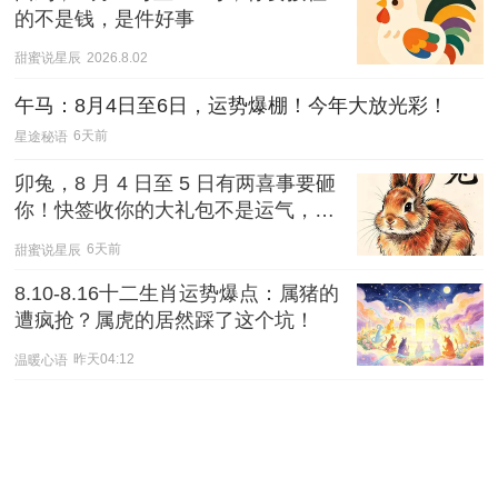
的不是钱，是件好事
甜蜜说星辰
2026.8.02
午马：8月4日至6日，运势爆棚！今年大放光彩！
星途秘语
6天前
卯兔，8 月 4 日至 5 日有两喜事要砸
你！快签收你的大礼包不是运气，是
你该得的
甜蜜说星辰
6天前
8.10-8.16十二生肖运势爆点：属猪的
遭疯抢？属虎的居然踩了这个坑！
温暖心语
昨天04:12