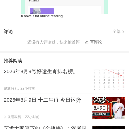
ree web novels for online reading.
评论
全部
还没有人评论过，快来抢首评
写评论
推荐阅读
2026年8月9号好运生肖排名榜。
易鑫Tea...
22小时前
2026年8月9日 十二生肖 今日运势
谷晟阳教易...
22小时前
艺术大家笔下的《金瓶梅》：淫者见