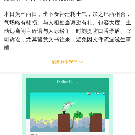
本日为己酉日，坐下食神泄耗土气，加之巳酉相合，
气场略有耗损。与人相处当谦逊有礼、包容大度，主
动远离闲言碎语与人际纷争，时刻提防口舌矛盾、官
司诉讼，尤其留意文书往来，避免因文件疏漏滋生事
端。
展开剩余
56
%