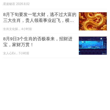
星途秘语
2026.8.02
8月下旬要发一笔大财，逃不过大富的
三大生肖，贵人领着事业起飞，横财
多多，连续旺三年！
生肖文化探...
4小时前
8月9日3个生肖的否极泰来，招财进
宝，家财万贯！
女人心Ev...
7小时前