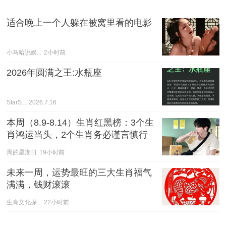
适合晚上一个人躲在被窝里看的电影
小马哈说娱...
2小时前
2026年圆满之王:水瓶座
StarS...
2026.7.16
本周（8.9-8.14）生肖红黑榜：3个生
肖鸿运当头，2个生肖务必谨言慎行
周的星期日
19小时前
未来一周，运势最旺的三大生肖福气
满满，钱财滚滚
生肖文化探...
22小时前