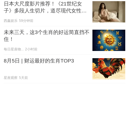
日本大尺度影片推荐！《21世纪女
子》多段人生切片，道尽现代女性的
爱与慌
西鑫娱乐
59分钟前
未来三天，这3个生肖的好运简直挡不
住！
每日星座物...
2小时前
8月5日 | 财运最好的生肖TOP3
星座观察
5天前