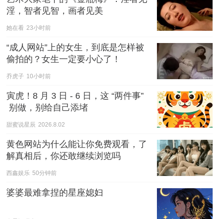
淫，智者见智，画者见美
她在看
23小时前
“成人网站”上的女生，到底是怎样被
偷拍的？女生一定要小心了！
乔虎子
10小时前
寅虎！8 月 3 日 - 6 日，这 “两件事”
 别做，别给自己添堵
甜蜜说星辰
2026.8.02
黄色网站为什么能让你免费观看，了
解真相后，你还敢继续浏览吗
西鑫娱乐
50分钟前
婆婆最难拿捏的星座媳妇