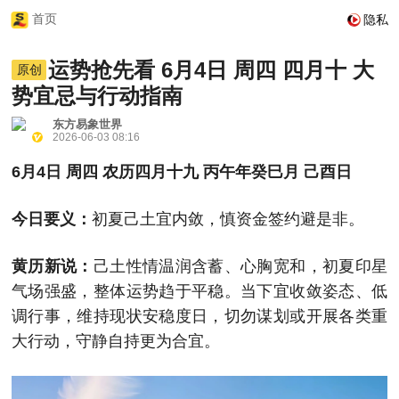
首页
隐私
运势抢先看 6月4日 周四 四月十 大
原创
势宜忌与行动指南
东方易象世界
2026-06-03 08:16
6月4日 周四 农历四月十九 丙午年癸巳月 己酉日
今日要义：
初夏己土宜内敛，慎资金签约避是非。
黄历新说：
己土性情温润含蓄、心胸宽和，初夏印星
气场强盛，整体运势趋于平稳。当下宜收敛姿态、低
调行事，维持现状安稳度日，切勿谋划或开展各类重
大行动，守静自持更为合宜。