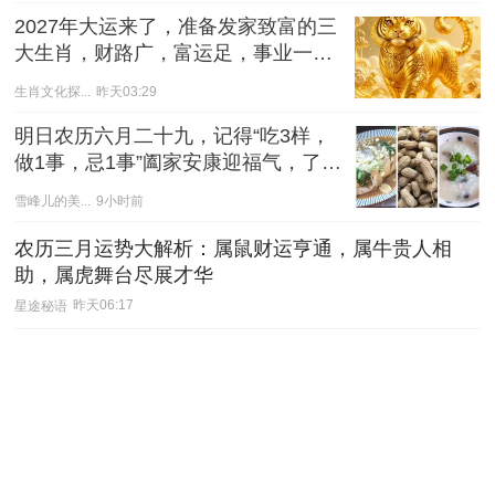
2027年大运来了，准备发家致富的三
大生肖，财路广，富运足，事业一路
红火！
生肖文化探...
昨天03:29
明日农历六月二十九，记得“吃3样，
做1事，忌1事”阖家安康迎福气，了解
老传统！
雪峰儿的美...
9小时前
农历三月运势大解析：属鼠财运亨通，属牛贵人相
助，属虎舞台尽展才华
星途秘语
昨天06:17