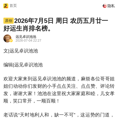
首页
隐私
2026年7月5日 周日 农历五月廿一
原创
好运生肖排名榜。
远见卓识池池
2026-07-04 22:27
文|远见卓识池池
编辑|远见卓识池池
欢迎大家来到远见卓识池池的频道，麻烦各位哥哥姐
姐们动动你们发财的小手点点关注、点点赞、评论转
发，谢谢大家！池池在这里祝大家家庭和睦，儿女孝
顺，笑口常开，一顺百顺！
老话说“天时地利人和，缺一不可”，这运势的门道，