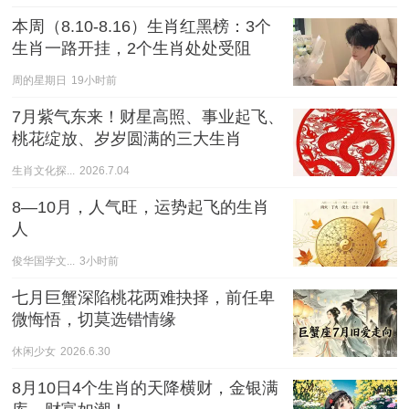
本周（8.10-8.16）生肖红黑榜：3个
生肖一路开挂，2个生肖处处受阻
周的星期日
19小时前
7月紫气东来！财星高照、事业起飞、
桃花绽放、岁岁圆满的三大生肖
生肖文化探...
2026.7.04
8—10月，人气旺，运势起飞的生肖
人
俊华国学文...
3小时前
七月巨蟹深陷桃花两难抉择，前任卑
微悔悟，切莫选错情缘
休闲少女
2026.6.30
8月10日4个生肖的天降横财，金银满