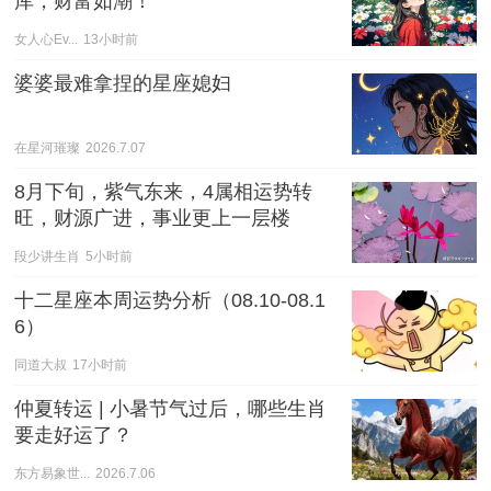
库，财富如潮！
女人心Ev...
13小时前
婆婆最难拿捏的星座媳妇
在星河璀璨
2026.7.07
8月下旬，紫气东来，4属相运势转
旺，财源广进，事业更上一层楼
段少讲生肖
5小时前
十二星座本周运势分析（08.10-08.1
6）
同道大叔
17小时前
仲夏转运 | 小暑节气过后，哪些生肖
要走好运了？
东方易象世...
2026.7.06