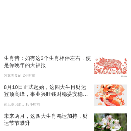
生肖猪：如有这3个生肖相伴左右，便
是你晚年的大福报
阿龙美食记
2小时前
8月10日正式起始，这四大生肖财运
登顶高峰，事业兴旺钱财稳妥安稳归
入囊中
远见卓识池...
18小时前
未来两月，这四大生肖鸿运加持，财
运节节攀升